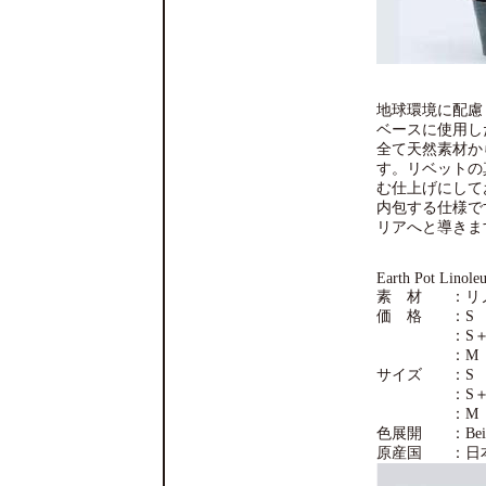
地球環境に配慮し
ベースに使用し
全て天然素材か
す。リベットの
む仕上げにして
内包する仕様です。
リアへと導きま
Earth Pot Linole
素 材
：リ
価 格
：S
：S
：M
サイズ
：S
：S
：M
色展開
：Beig
原産国
：日