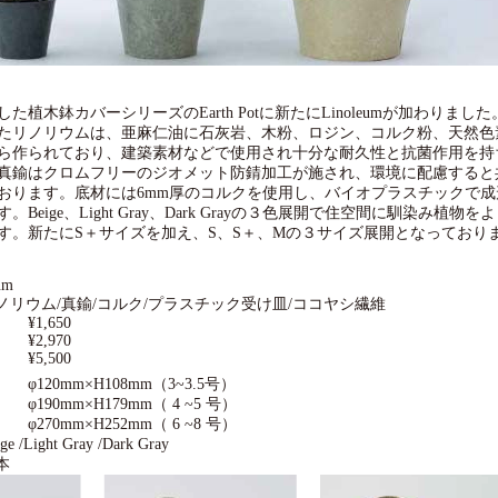
た植木鉢カバーシリーズのEarth Potに新たにLinoleumが加わりました
たリノリウムは、亜麻仁油に石灰岩、木粉、ロジン、コルク粉、天然色
ら作られており、建築素材などで使用され十分な耐久性と抗菌作用を持
真鍮はクロムフリーのジオメット防錆加工が施され、環境に配慮すると
おります。底材には6mm厚のコルクを使用し、バイオプラスチックで成
Beige、Light Gray、Dark Grayの３色展開で住空間に馴染み植物
す。新たにS＋サイズを加え、S、S＋、Mの３サイズ展開となっており
um
ノリウム/真鍮/コルク/プラスチック受け皿/ココヤシ繊維
¥1,650
¥2,970
＋
¥5,500
φ120mm×H108mm（3~3.5号）
＋
φ190mm×H179mm（ 4 ~5 号）
φ270mm×H252mm（ 6 ~8 号）
e /Light Gray /Dark Gray
本