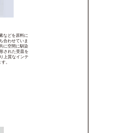
。
素などを原料に
ち合わせていま
共に空間に馴染
形された受皿を
をより上質なインテ
ます。